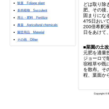
観葉 Foliage plant
どは取り除
肥、その後
多肉植物 Succulent
固まりにな
用土・肥料 Fertilize
4?5日お
農薬 Agricullural chemicals
200倍希
日をあけて
園芸用品 Material
その他 Other
■菜園の土
元肥を適量
ジョーロで
宿根草や既
を散布。その
程、葉面か
Copyright © B